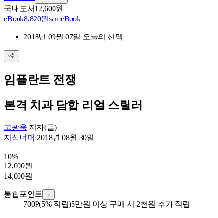
국내도서
12,600원
eBook
8,820원
sam
eBook
2018년 09월 07일 오늘의 선택
임플란트 전쟁
본격 치과 담합 리얼 스릴러
고광욱
저자(글)
지식너머
·
2018년 08월 30일
10
%
12,600
원
14,000
원
통합포인트
700
P
(5% 적립)
5만원 이상 구매 시 2천원 추가 적립