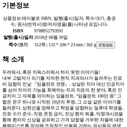
기본정보
상품정보 테이블로 ISBN, 발행(출시)일자, 쪽수/크기, 총권
수, 원서(번역서)명/저자명을(를) 나타낸 표입니다.
ISBN
9788952793591
발행(출시)일자
2018년 08월 30일
쪽수/크기
312쪽 | 132 * 206 * 23 mm / 362 g
판형알림
책 소개
두려워서, 혹은 치욕스러워서 하지 못한 이야기들!
내부 고발자가 되기를 자처한 현직 치과의사가 들려주는 진료
비 담합의 민낯 『임플란트 전쟁』. 상실된 치아 대신 인공치아
를 심어 치아의 기능을 회복하는 치과 치료의 한 분야, 혹은 인
공치아 그 자체를 의미하는 임플란트. “임플란트 100만 원” 그
짧은 문구 하나로 시작된 10년의 투쟁, 그 소설 같은 이야기를
들려준다. 상한선을 정해두고 학점을 담합하는 일류대 학생들,
진료 수가 준수, 직원 존칭 금지, 진상 환자 퇴출, 익명게시판을
통해 환자의 신상을 공유하고 가격 담합을 거부한 자들에 대한
블랙리스트를 작성해 조직적인 보복을 가하는 의사들의 생생